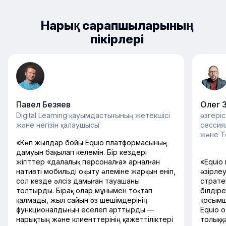
Нарық сарапшыларының
пікірлері
Павел Безяев
Олег 
Digital Learning қауымдастығының жетекшісі
өзгері
және негізін қалаушысы
сессия
және Te
«Көп жылдар бойы Equio платформасының
дамуын бақылап келемін. Бір кездері
жігіттер «далалық персоналға» арналған
«Equio
нативті мобильді оқыту әлеміне жарқын еніп,
әзірле
сол кезде әлсіз дамыған тауашаны
страте
толтырды. Бірақ олар мұнымен тоқтап
білдіре
қалмады, жыл сайын өз шешімдерінің
қосымш
функционалдығын еселеп арттырды —
Equio 
нарықтың және клиенттерінің қажеттіліктері
толыққ