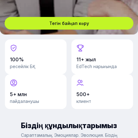
Тегін байқап көру
100%
11+ жыл
ресейлік БҚ
EdTech нарығында
5+ млн
500+
пайдаланушы
клиент
Біздің құндылықтарымыз
Сараптамалық. Эмоциялар. Эволюция. Біздің