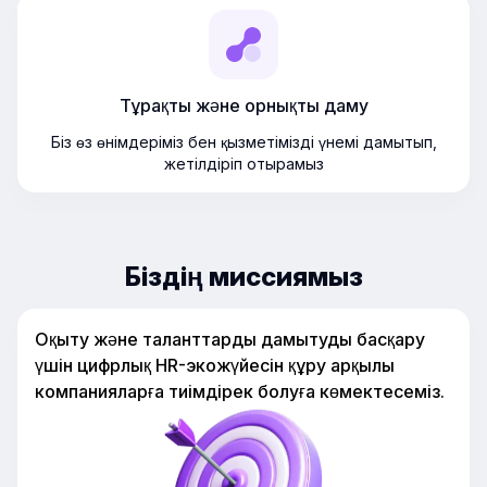
Тұрақты және орнықты даму
Біз өз өнімдеріміз бен қызметімізді үнемі дамытып,
жетілдіріп отырамыз
Біздің миссиямыз
Оқыту және таланттарды дамытуды басқару
үшін цифрлық HR-экожүйесін құру арқылы
компанияларға тиімдірек болуға көмектесеміз.