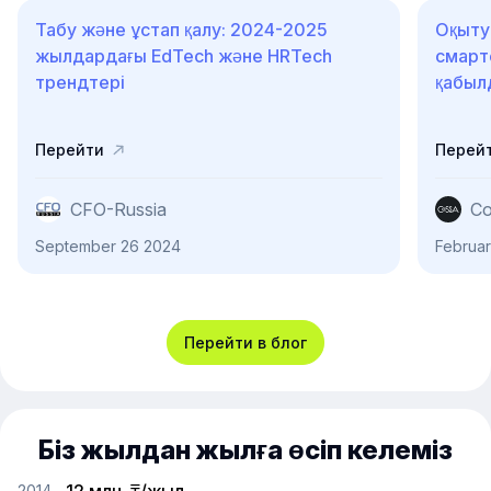
Табу және ұстап қалу: 2024-2025
Оқыту
жылдардағы EdTech және HRTech
смарт
трендтері
қабыл
Перейти
Перей
CFO-Russia
Co
September 26 2024
Februar
Перейти в блог
Біз жылдан жылға өсіп келеміз
2014