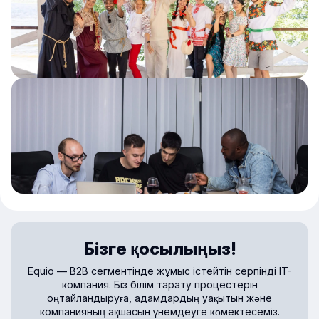
Бізге қосылыңыз!
Equio — B2B сегментінде жұмыс істейтін серпінді IT-
компания. Біз білім тарату процестерін
оңтайландыруға, адамдардың уақытын және
компанияның ақшасын үнемдеуге көмектесеміз.