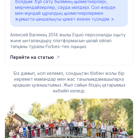
болдым: бұл сату бөлімінің қызметкерлері,
мерчендайзерлер, сауда өкілдері. Сол жерде
мен мұндай құралдың қызметкерлермен
жұмыста қаншалықты қажет екенін түсіндім. ».
Алексей Вагиннің 2014 жылы Equio персоналды оқыту
және ынталандыру платформасын қалай ойлап
тапқаны туралы Forbes-тен оқыңыз.
Перейти на статью
Біз дамып, өсіп келеміз, сондықтан бізбен жолы бір
керемет мамандар мен жас тағылымдамашыларға
әрқашан қуаныштымыз. Жыл сайын біздің қатарымыз
көбейіп келеді.