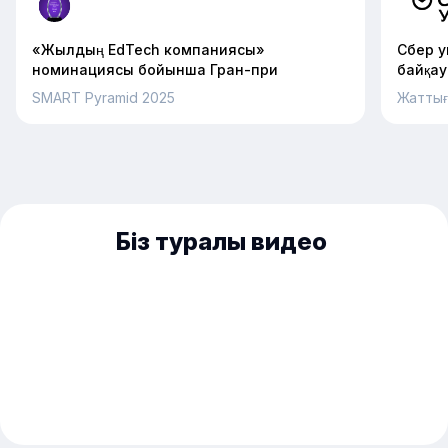
«Жылдың EdTech компаниясы»
Сбер у
номинациясы бойынша Гран-при
байқау
SMART Pyramid 2025
Жаттығ
Біз туралы видео