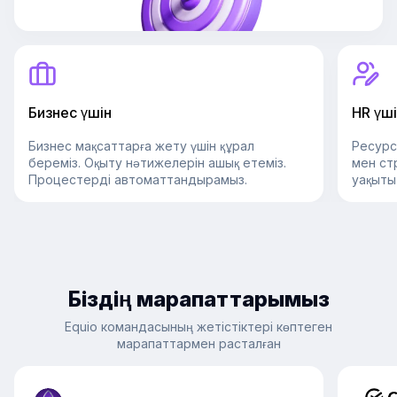
Бизнес үшін
HR үш
Бизнес мақсаттарға жету үшін құрал
Ресурс
береміз. Оқыту нәтижелерін ашық етеміз.
мен ст
Процестерді автоматтандырамыз.
уақыты
Біздің марапаттарымыз
Equio командасының жетістіктері көптеген
марапаттармен расталған