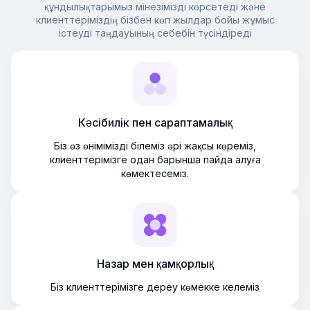
құндылықтарымыз мінезімізді көрсетеді және
клиенттеріміздің бізбен көп жылдар бойы жұмыс
істеуді таңдауының себебін түсіндіреді
Кәсібилік пен сараптамалық
Біз өз өнімімізді білеміз әрі жақсы көреміз,
клиенттерімізге одан барынша пайда алуға
көмектесеміз.
Назар мен қамқорлық
Біз клиенттерімізге дереу көмекке келеміз