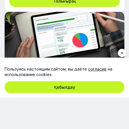
Толығырақ
Бизнес-аналитика
Пользуясь настоящим сайтом, вы даёте
согласие
на
Оқытуды, тапсырмалардың орындалуын, KPI мен
использование cookies.
бизнес-нәтижелерді бір жүйеде байланыстырыңыз.
Қабылдау
Толығырақ