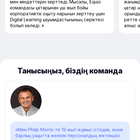
мен міндеттерін зерттеді. Мысалы, Equio
жағымд
командасы қатарынан үш жыл бойы
қатар 
корпоративтік оқыту нарығын зерттеу үшін
орынды
Digital Learning қауымдастығының серіктесі
ретте 
болып келеді. »
алғыс 
Танысыңыз, біздің команда
«Мен Philip Morris-те 19 жыл жұмыс істедім, және
барлық уақытта желілік персоналдың жетекшісі