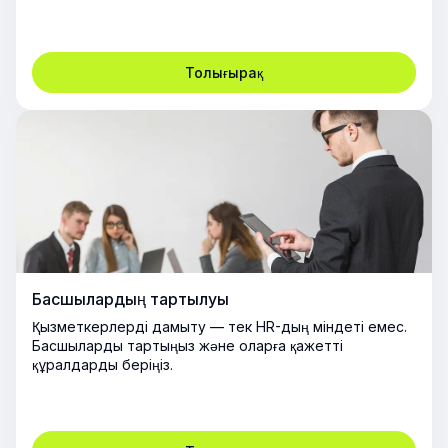
Толығырақ
Басшылардың тартылуы
Қызметкерлерді дамыту — тек HR-дың міндеті емес.
Басшыларды тартыңыз және оларға қажетті
құралдарды беріңіз.