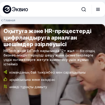
Эквио
Главная
Оқытуға және HR-процестерді
цифрландыруға арналған
шешімдер әзірлеушісі
HRTech және EdTech нарығында 12+ жыл — біз сіздің
бизнес-міндеттеріңізді шешу және қызметкерлерге
үздік нәтижелерге жетуге көмектесу үшін жұмыс
істейміз
команданың бай тәжірибесі мен сарапшылығы
әрқайсысына жеке көзқарас
өнімді тұрақты дамыту