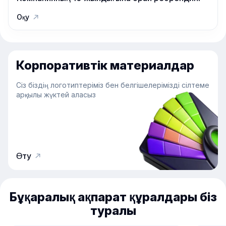
Оқу
Корпоративтік материалдар
Сіз біздің логотиптеріміз бен белгішелерімізді сілтеме
арқылы жүктей аласыз
Өту
Бұқаралық ақпарат құралдары біз
туралы