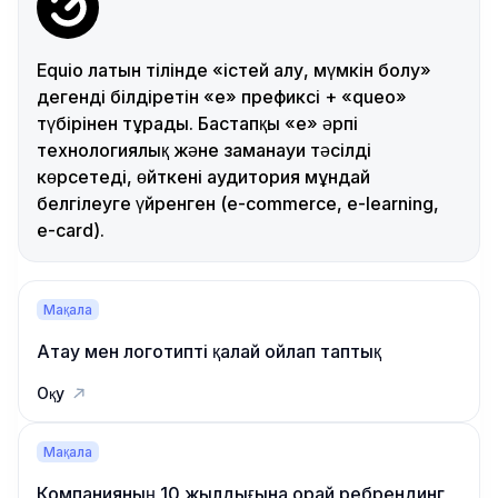
Equio латын тілінде «істей алу, мүмкін болу»
дегенді білдіретін «e» префиксі + «queo»
түбірінен тұрады. Бастапқы «e» әрпі
технологиялық және заманауи тәсілді
көрсетеді, өйткені аудитория мұндай
белгілеуге үйренген (e-commerce, e-learning,
e-card).
Мақала
Атау мен логотипті қалай ойлап таптық
Оқу
Мақала
Компанияның 10 жылдығына орай ребрендинг