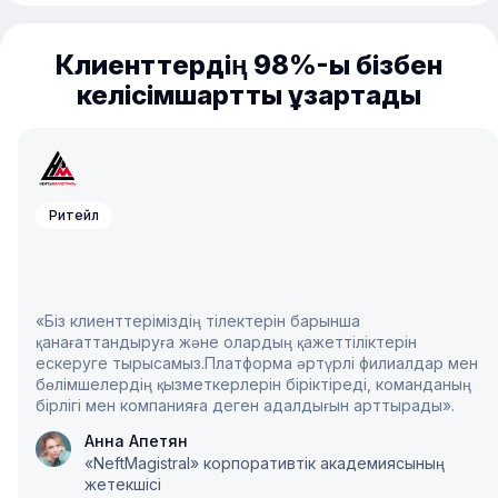
Клиенттердің 98%-ы бізбен
келісімшартты ұзартады
Ритейл
«Біз клиенттеріміздің тілектерін барынша
қанағаттандыруға және олардың қажеттіліктерін
ескеруге тырысамыз.Платформа әртүрлі филиалдар мен
бөлімшелердің қызметкерлерін біріктіреді, команданың
бірлігі мен компанияға деген адалдығын арттырады».
Анна Апетян
«NeftMagistral» корпоративтік академиясының
жетекшісі